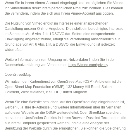
Wenn Sie in Ihrem Vimeo-Account eingeloggt sind, ermöglichen Sie Vimeo,
Ihr Surfverhalten direkt Ihrem persönlichen Profil zuzuordnen. Dies können
Sie verhindern, indem Sie sich aus Ihrem Vimeo-Account ausloggen.
Die Nutzung von Vimeo erfolgt im Interesse einer ansprechenden
Darstellung unserer Online-Angebote. Dies stellt ein berechtigtes Interesse
im Sinne des Art. 6 Abs. 1 lit. f DSGVO dar. Sofern eine entsprechende
Einwilligung abgefragt wurde, erfolgt die Verarbeitung ausschließlich auf
Grundlage von Art. 6 Abs. 1 lit. a DSGVO; die Einwilligung ist jederzeit
widerrufbar.
Weitere Informationen zum Umgang mit Nutzerdaten finden Sie in der
Datenschutzerklärung von Vimeo unter:
https://vimeo.com/privacy
.
OpenStreetMap
Wir nutzen den Kartendienst von OpenStreetMap (OSM). Anbieterin ist die
Open-Street-Map Foundation (OSMF), 132 Maney Hill Road, Sutton
Coldfield, West Midlands, B72 1JU, United Kingdom.
Wenn Sie eine Website besuchen, auf der OpenStreetMap eingebunden ist,
werden u. a. Ihre IP-Adresse und weitere Informationen über Ihr Verhalten
auf dieser Website an die OSMF weitergeleitet. OpenStreetMap speichert
hierzu unter Umständen Cookies in Ihrem Browser. Das sind Textdateien, die
auf Ihrem Computer gespeichert werden und die eine Analyse der
Benutzung der Website durch Sie ermöglichen. Sie können die Speicherung