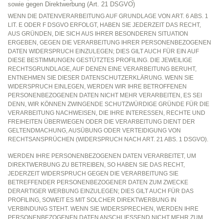
sowie gegen Direktwerbung (Art. 21 DSGVO)
WENN DIE DATENVERARBEITUNG AUF GRUNDLAGE VON ART. 6 ABS. 1
LIT. E ODER F DSGVO ERFOLGT, HABEN SIE JEDERZEIT DAS RECHT,
AUS GRÜNDEN, DIE SICH AUS IHRER BESONDEREN SITUATION
ERGEBEN, GEGEN DIE VERARBEITUNG IHRER PERSONENBEZOGENEN
DATEN WIDERSPRUCH EINZULEGEN; DIES GILT AUCH FÜR EIN AUF
DIESE BESTIMMUNGEN GESTÜTZTES PROFILING. DIE JEWEILIGE
RECHTSGRUNDLAGE, AUF DENEN EINE VERARBEITUNG BERUHT,
ENTNEHMEN SIE DIESER DATENSCHUTZERKLÄRUNG. WENN SIE
WIDERSPRUCH EINLEGEN, WERDEN WIR IHRE BETROFFENEN
PERSONENBEZOGENEN DATEN NICHT MEHR VERARBEITEN, ES SEI
DENN, WIR KÖNNEN ZWINGENDE SCHUTZWÜRDIGE GRÜNDE FÜR DIE
VERARBEITUNG NACHWEISEN, DIE IHRE INTERESSEN, RECHTE UND
FREIHEITEN ÜBERWIEGEN ODER DIE VERARBEITUNG DIENT DER
GELTENDMACHUNG, AUSÜBUNG ODER VERTEIDIGUNG VON
RECHTSANSPRÜCHEN (WIDERSPRUCH NACH ART. 21 ABS. 1 DSGVO).
WERDEN IHRE PERSONENBEZOGENEN DATEN VERARBEITET, UM
DIREKTWERBUNG ZU BETREIBEN, SO HABEN SIE DAS RECHT,
JEDERZEIT WIDERSPRUCH GEGEN DIE VERARBEITUNG SIE
BETREFFENDER PERSONENBEZOGENER DATEN ZUM ZWECKE
DERARTIGER WERBUNG EINZULEGEN; DIES GILT AUCH FÜR DAS
PROFILING, SOWEIT ES MIT SOLCHER DIREKTWERBUNG IN
VERBINDUNG STEHT. WENN SIE WIDERSPRECHEN, WERDEN IHRE
PERSONENBEZOGENEN DATEN ANSCHLIESSEND NICHT MEHR ZUM