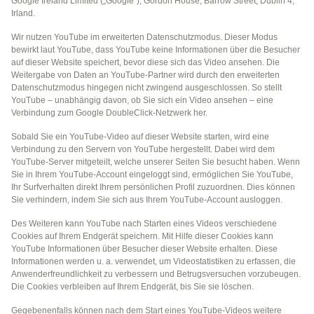
Google Ireland Limited („Google“), Gordon House, Barrow Street, Dublin 4,
Irland.
Wir nutzen YouTube im erweiterten Datenschutzmodus. Dieser Modus
bewirkt laut YouTube, dass YouTube keine Informationen über die Besucher
auf dieser Website speichert, bevor diese sich das Video ansehen. Die
Weitergabe von Daten an YouTube-Partner wird durch den erweiterten
Datenschutzmodus hingegen nicht zwingend ausgeschlossen. So stellt
YouTube – unabhängig davon, ob Sie sich ein Video ansehen – eine
Verbindung zum Google DoubleClick-Netzwerk her.
Sobald Sie ein YouTube-Video auf dieser Website starten, wird eine
Verbindung zu den Servern von YouTube hergestellt. Dabei wird dem
YouTube-Server mitgeteilt, welche unserer Seiten Sie besucht haben. Wenn
Sie in Ihrem YouTube-Account eingeloggt sind, ermöglichen Sie YouTube,
Ihr Surfverhalten direkt Ihrem persönlichen Profil zuzuordnen. Dies können
Sie verhindern, indem Sie sich aus Ihrem YouTube-Account ausloggen.
Des Weiteren kann YouTube nach Starten eines Videos verschiedene
Cookies auf Ihrem Endgerät speichern. Mit Hilfe dieser Cookies kann
YouTube Informationen über Besucher dieser Website erhalten. Diese
Informationen werden u. a. verwendet, um Videostatistiken zu erfassen, die
Anwenderfreundlichkeit zu verbessern und Betrugsversuchen vorzubeugen.
Die Cookies verbleiben auf Ihrem Endgerät, bis Sie sie löschen.
Gegebenenfalls können nach dem Start eines YouTube-Videos weitere